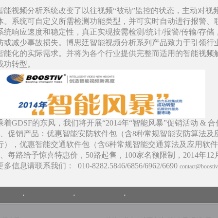
智能视频分析系统改变了以往视频“被动”监控的状态，主动对视
体。系统可自定义所需检测功能类型，并可实时自动进行报警、
系统响应速度和稳定性，真正实现按需检测/统计/报警/传输/存
防或减少事故损失。博思廷智能视频分析系列产品致力于引领行
智能化的实际需求。并将为各个行业提供完整而适用的智能视频
成功转型。
乘着GDSF的东风，我们将开展“2014年“智能风暴”促销活动 & 
1、促销产品：优惠智能安防软件包（含8种常规智能安防算法及
行），优惠智能交通软件包（含6种常规智能交通算法及应用软件
2、每路给予惊喜特惠价，50路起售，100家名额限制，2014年1
更多信息请联系我们： 010-8282.5846/6856/6962/6690
contact@boosti
·
·
·