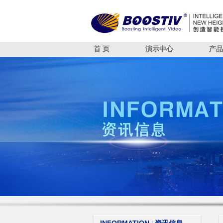
首 页
演示中心
产品
智能安防
算法引擎概述
智能消防
已适配华为SDC算法
智能交通
智能摄像头
人脸识别
智能分析盒
视频结构化
智能中台
智能管理
DEMO CE