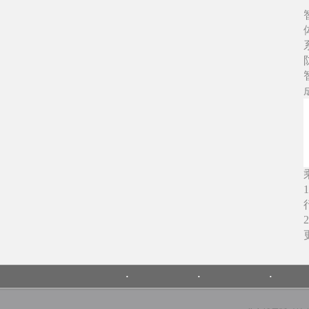
·
·
·