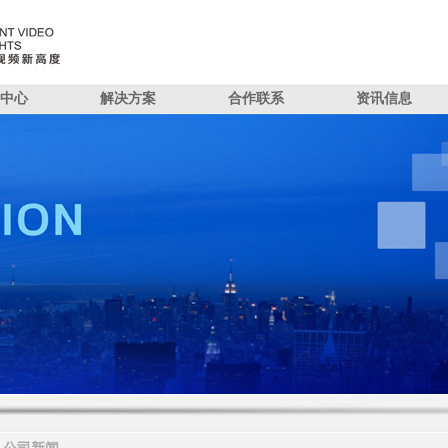
中心
解决方案
合作联系
资讯信息
解决方案
招贤纳士
渠道支持
公司新闻
公司简介
SDC算法闭环方案
文件下载
行业资讯
投资&合作
企业荣誉
联系我们
企业宣传片
NTER 演示中心
PRODUCT 产品中心
SOLUTION 解决方案
JOIN US 招贤纳士
TECHNOL