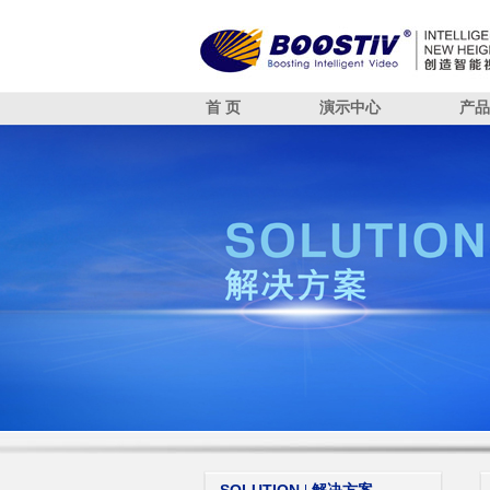
首 页
演示中心
产品
智能安防
算法引擎概述
智能消防
已适配华为SDC算法
智能交通
智能摄像头
人脸识别
智能分析盒
视频结构化
智能中台
智能管理
DEMO CE