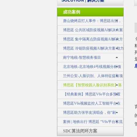
SOLUTION
| 解决方案
成功案例
唐山烧烤店打人事件：博思廷出招，
不做无动于衷的旁观者！
博思廷 公共区域防疫视频AI解决方案
筑牢疫情防控安全网
博思廷 集中隔离点防疫视频AI解决方
案 守住疫情防控最前线
博思廷 冷链防疫视频AI解决方案 助力
冷链不“掉链”
南宁地税-智慧税务项目
北京地铁-北京地铁4号线视频分析项
目
兰州公安-人脸识别、人体特征提取项
目
博思廷【智慧校园人脸识别系统】落
地应用于广西某大学，让高校更智慧
【经典案例】博思廷V6s平台多预置
位交通事件监测预警系统成功应用于山东
博思廷V6s视频监控人工智能平台在
某市交警建设
公安领域的应用示例
博思廷助力张学友演唱会，你“刷
脸”了吗？
案例 | 地铁出行 博思廷 “V6s平台客流
统计子系统”为您护航！
SDC算法闭环方案