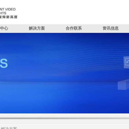
中心
解决方案
合作联系
资讯信息
解决方案
招贤纳士
渠道支持
公司新闻
公司简介
SDC算法闭环方案
文件下载
行业资讯
投资&合作
企业荣誉
联系我们
企业宣传片
NTER 演示中心
PRODUCT 产品中心
SOLUTION 解决方案
JOIN US 招贤纳士
TECHNOL