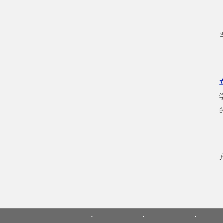
·
·
·